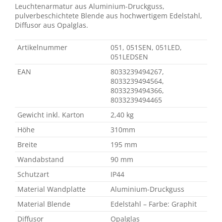
Leuchtenarmatur aus Aluminium-Druckguss,
pulverbeschichtete Blende aus hochwertigem Edelstahl,
Diffusor aus Opalglas.
Artikelnummer
051, 051SEN, 051LED,
051LEDSEN
EAN
8033239494267,
8033239494564,
8033239494366,
8033239494465
Gewicht inkl. Karton
2,40 kg
Höhe
310mm
Breite
195 mm
Wandabstand
90 mm
Schutzart
IP44
Material Wandplatte
Aluminium-Druckguss
Material Blende
Edelstahl – Farbe: Graphit
Diffusor
Opalglas