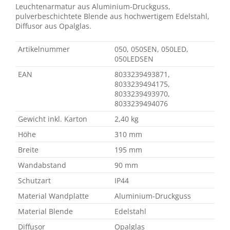
Leuchtenarmatur aus Aluminium-Druckguss,
pulverbeschichtete Blende aus hochwertigem Edelstahl,
Diffusor aus Opalglas.
Artikelnummer
050, 050SEN, 050LED,
050LEDSEN
EAN
8033239493871,
8033239494175,
8033239493970,
8033239494076
Gewicht inkl. Karton
2,40 kg
Höhe
310 mm
Breite
195 mm
Wandabstand
90 mm
Schutzart
IP44
Material Wandplatte
Aluminium-Druckguss
Material Blende
Edelstahl
Diffusor
Opalglas