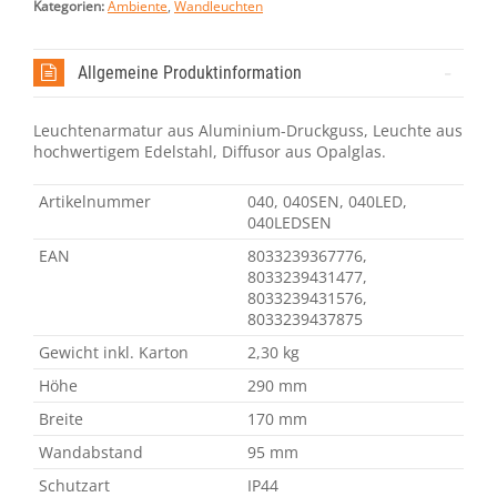
Kategorien:
Ambiente
,
Wandleuchten
Allgemeine Produktinformation
Leuchtenarmatur aus Aluminium-Druckguss, Leuchte aus
hochwertigem Edelstahl, Diffusor aus Opalglas.
Artikelnummer
040, 040SEN, 040LED,
040LEDSEN
EAN
8033239367776,
8033239431477,
8033239431576,
8033239437875
Gewicht inkl. Karton
2,30 kg
Höhe
290 mm
Breite
170 mm
Wandabstand
95 mm
Schutzart
IP44