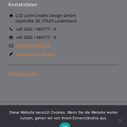
Kontaktdaten
LCD Licht-Creativ-Design GmbH,
Leystraße 28, 57629 Luckenbach
+49 2662 / 969777 - 0
+49 2662 / 969777 - 9
info@lcd-gmbh.de
Kontaktieren Sie uns
Revoke consent
Diese Website benutzt Cookies. Wenn Sie die Website weiter
Copyright © LCD GmbH
nutzen, gehen wir von Ihrem Einverständnis aus.
AGB
Datenschutzerklärung
Impressum
Ecodesign
OK